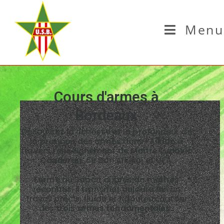
Menu
Cours d'armes à
Bordeaux
Découvrez la richesse et la profondeur de
la pratique des armes dans l’Aïkido à
travers l’enseignement de
Maître
Ludovic
Caudéran
, 6e Dan Aïkikaï et UFA.
Formé au Japon auprès de maîtres
reconnus, il transmet aujourd’hui un
travail précis, fluide et rigoureux autour
des
trois armes fondamentales
: