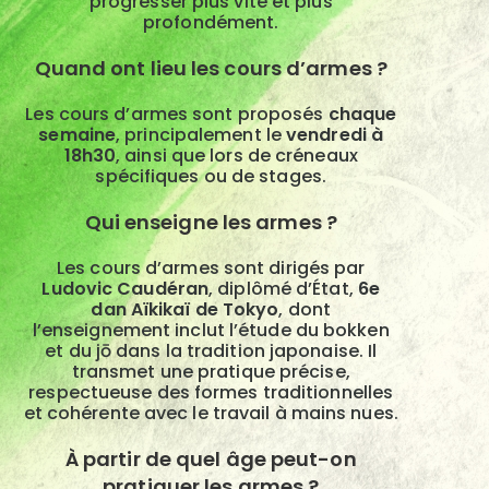
progresser plus vite et plus
profondément.
Quand ont lieu les cours d’armes ?
Les cours d’armes sont proposés
chaque
semaine
, principalement le
vendredi à
18h30
, ainsi que lors de créneaux
spécifiques ou de stages.
Qui enseigne les armes ?
Les cours d’armes sont dirigés par
Ludovic Caudéran
, diplômé d’État,
6e
dan Aïkikaï de Tokyo
, dont
l’enseignement inclut l’étude du bokken
et du jō dans la tradition japonaise. Il
transmet une pratique précise,
respectueuse des formes traditionnelles
et cohérente avec le travail à mains nues.
À partir de quel âge peut-on
pratiquer les armes ?