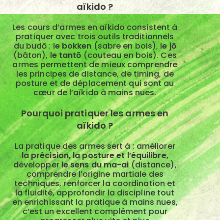
aïkido ?
Les cours d’armes en aïkido consistent à
pratiquer avec trois outils traditionnels
du budō : l
e bokken
(sabre en bois), l
e jō
(bâton), l
e tantō
(couteau en bois). Ces
armes permettent de mieux comprendre
les principes de distance, de timing, de
posture et de déplacement qui sont au
cœur de l’aïkido à mains nues.
Pourquoi pratiquer les armes en
aïkido ?
La pratique des armes sert à : améliorer
la précision, la posture et l’équilibre,
d
évelopper
le sens du ma-ai
(distance),
comprendre l’origine martiale des
techniques, renforcer la coordination et
la fluidité, approfondir la discipline tout
en enrichissant la pratique à mains nues,
c’est un excellent complément pour