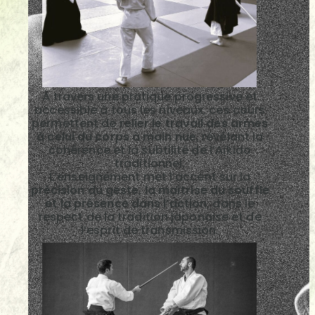
À travers une pratique progressive et
accessible à tous les niveaux, ces cours
permettent de
relier le travail des armes
à celui du corps à main nue
, révélant la
cohérence et la subtilité de l’Aïkido
traditionnel.
L’enseignement met l’accent sur la
précision du geste, la maîtrise du souffle
et la présence dans l’action
, dans le
respect de la tradition japonaise et de
l’esprit de transmission.