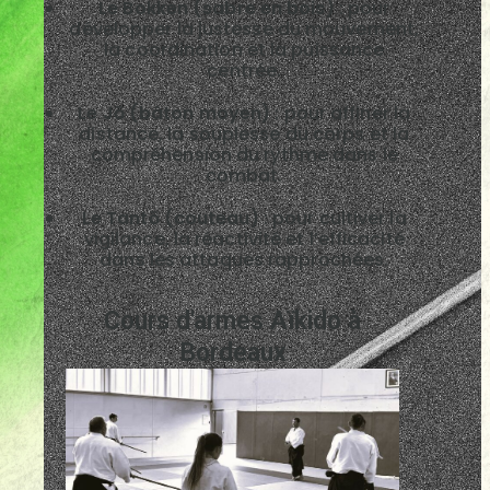
Le Bokken (sabre en bois)
: pour
développer la justesse du mouvement,
la coordination et la puissance
centrée.
Le Jō (bâton moyen)
: pour affiner la
distance, la souplesse du corps et la
compréhension du rythme dans le
combat.
Le Tantō (couteau)
: pour cultiver la
vigilance, la réactivité et l’efficacité
dans les attaques rapprochées.
Cours d'armes Aïkido à
Bordeaux