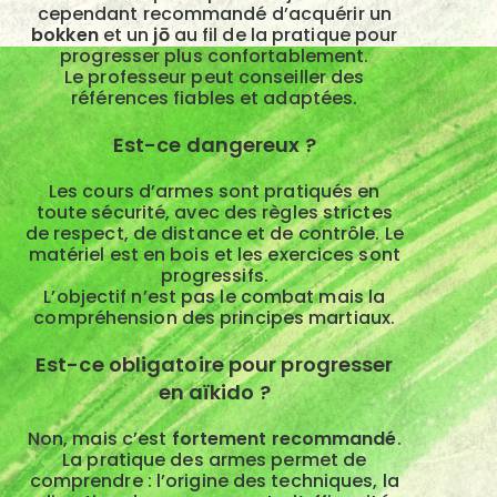
cependant recommandé d’acquérir un
bokken
et un
jō
au fil de la pratique pour
progresser plus confortablement.
Le professeur peut conseiller des
références fiables et adaptées.
Est-ce dangereux ?
Les cours d’armes sont pratiqués en
toute sécurité, avec des règles strictes
de respect, de distance et de contrôle. Le
matériel est en bois et les exercices sont
progressifs.
L’objectif n’est pas le combat mais la
compréhension des principes martiaux.
Est-ce obligatoire pour progresser
en aïkido ?
Non, mais c’est
fortement recommandé
.
La pratique des armes permet de
comprendre : l’origine des techniques, la