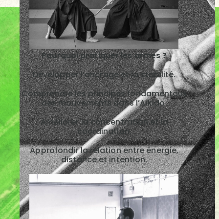
Pourquoi pratiquer les armes ?
Développer l’ancrage et la stabilité.
Comprendre les principes fondamentaux
des mouvements dans l’Aïkido.
Améliorer la concentration et la
coordination.
Approfondir la relation entre énergie,
distance et intention.