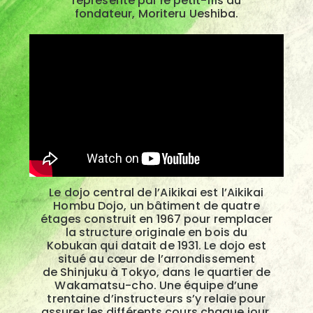
représenté par le petit-fils du
fondateur,
Moriteru Ueshiba
.
Le dojo central de l’Aikikai est l’Aikikai
Hombu Dojo, un bâtiment de quatre
étages construit en
1967
pour remplacer
la structure originale en bois du
Kobukan qui datait de 1931. Le dojo est
situé au cœur de l’arrondissement
de
Shinjuku
à
Tokyo
, dans le quartier de
Wakamatsu-cho. Une équipe d’une
trentaine d’instructeurs s’y relaie pour
assurer les différents cours
chaque jour.