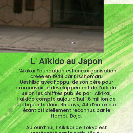
L' Aïkido au Japon
L’Aikikai Foundation est une organisation
créée en
1948
par
Kisshomaru
Ueshiba
avec l’appui de son père pour
promouvoir le développement de l’
aïkido
.
Selon les chiffres publiés par l’Aikikai,
l’aikido compte aujourd’hui 1,6 million de
pratiquants dans 95 pays, 44 d’entre eux
étant officiellement reconnus par le
Hombu Dojo.
Aujourd’hui, l’Aikikai de Tokyo est